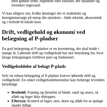
med grønne felter, regnbede eller faskiner, der opsamler og
forsinker regnvand.
Vi kan rådgive om, hvilke løsninger der er realistiske og
hensigtsmæssige på netop din ejendom – både teknisk, økonomisk
og i forhold til lokale krav.
Drift, vedligehold og økonomi ved
belægning af P-pladser
En god belægning af P-pladser er en investering, der skal holde i
mange år. Løbende drift og vedligehold har stor betydning for, hvor
længe belægningen forbliver pæn og funktionel.
Vedligeholdelse af belagt P-plads
Selv en robust belægning af P-pladser kræver løbende drift og
vedligehold. En enkel vedligeholdelsesrutine kan forlænge levetiden
betydeligt:
Renhold:
Fejning og fjernelse af blade, sand og snavs, så
afløb og fuger ikke tilstoppes.
Eftersyn:
Kontrol af fuger, sten, dræn og afløb for at opdage
skader tidligt.