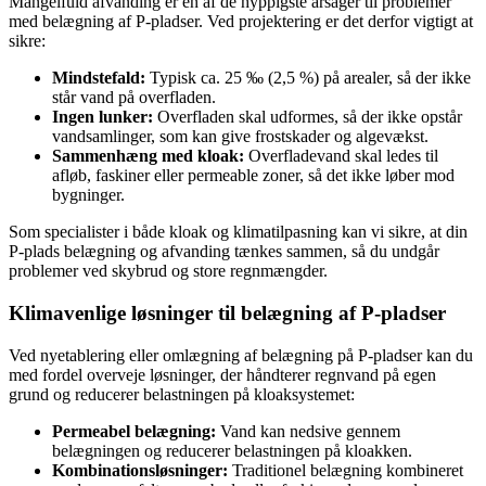
Mangelfuld afvanding er en af de hyppigste årsager til problemer
med belægning af P-pladser. Ved projektering er det derfor vigtigt at
sikre:
Mindstefald:
Typisk ca. 25 ‰ (2,5 %) på arealer, så der ikke
står vand på overfladen.
Ingen lunker:
Overfladen skal udformes, så der ikke opstår
vandsamlinger, som kan give frostskader og algevækst.
Sammenhæng med kloak:
Overfladevand skal ledes til
afløb, faskiner eller permeable zoner, så det ikke løber mod
bygninger.
Som specialister i både kloak og klimatilpasning kan vi sikre, at din
P-plads belægning og afvanding tænkes sammen, så du undgår
problemer ved skybrud og store regnmængder.
Klimavenlige løsninger til belægning af P-pladser
Ved nyetablering eller omlægning af belægning på P-pladser kan du
med fordel overveje løsninger, der håndterer regnvand på egen
grund og reducerer belastningen på kloaksystemet:
Permeabel belægning:
Vand kan nedsive gennem
belægningen og reducerer belastningen på kloakken.
Kombinationsløsninger:
Traditionel belægning kombineret