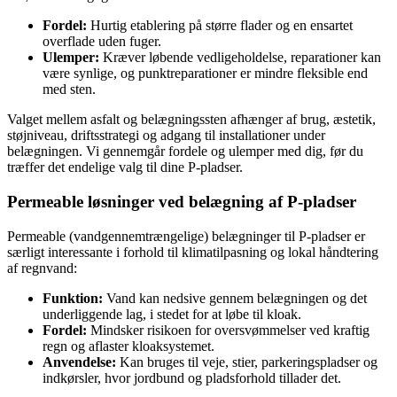
Fordel:
Hurtig etablering på større flader og en ensartet
overflade uden fuger.
Ulemper:
Kræver løbende vedligeholdelse, reparationer kan
være synlige, og punktreparationer er mindre fleksible end
med sten.
Valget mellem asfalt og belægningssten afhænger af brug, æstetik,
støjniveau, driftsstrategi og adgang til installationer under
belægningen. Vi gennemgår fordele og ulemper med dig, før du
træffer det endelige valg til dine P-pladser.
Permeable løsninger ved belægning af P-pladser
Permeable (vandgennemtrængelige) belægninger til P-pladser er
særligt interessante i forhold til klimatilpasning og lokal håndtering
af regnvand:
Funktion:
Vand kan nedsive gennem belægningen og det
underliggende lag, i stedet for at løbe til kloak.
Fordel:
Mindsker risikoen for oversvømmelser ved kraftig
regn og aflaster kloaksystemet.
Anvendelse:
Kan bruges til veje, stier, parkeringspladser og
indkørsler, hvor jordbund og pladsforhold tillader det.