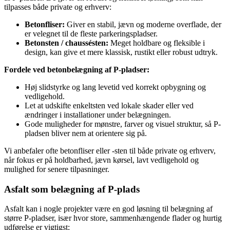
tilpasses både private og erhverv:
Betonfliser:
Giver en stabil, jævn og moderne overflade, der
er velegnet til de fleste parkeringspladser.
Betonsten / chaussésten:
Meget holdbare og fleksible i
design, kan give et mere klassisk, rustikt eller robust udtryk.
Fordele ved betonbelægning af P-pladser:
Høj slidstyrke og lang levetid ved korrekt opbygning og
vedligehold.
Let at udskifte enkeltsten ved lokale skader eller ved
ændringer i installationer under belægningen.
Gode muligheder for mønstre, farver og visuel struktur, så P-
pladsen bliver nem at orientere sig på.
Vi anbefaler ofte betonfliser eller -sten til både private og erhverv,
når fokus er på holdbarhed, jævn kørsel, lavt vedligehold og
mulighed for senere tilpasninger.
Asfalt som belægning af P-plads
Asfalt kan i nogle projekter være en god løsning til belægning af
større P-pladser, især hvor store, sammenhængende flader og hurtig
udførelse er vigtigst: