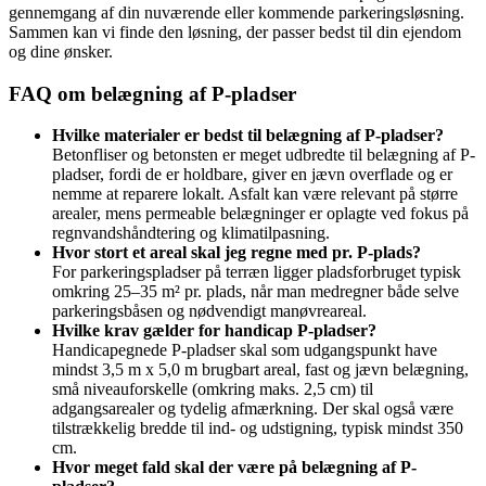
gennemgang af din nuværende eller kommende parkeringsløsning.
Sammen kan vi finde den løsning, der passer bedst til din ejendom
og dine ønsker.
FAQ om belægning af P-pladser
Hvilke materialer er bedst til belægning af P-pladser?
Betonfliser og betonsten er meget udbredte til belægning af P-
pladser, fordi de er holdbare, giver en jævn overflade og er
nemme at reparere lokalt. Asfalt kan være relevant på større
arealer, mens permeable belægninger er oplagte ved fokus på
regnvandshåndtering og klimatilpasning.
Hvor stort et areal skal jeg regne med pr. P-plads?
For parkeringspladser på terræn ligger pladsforbruget typisk
omkring 25–35 m² pr. plads, når man medregner både selve
parkeringsbåsen og nødvendigt manøvreareal.
Hvilke krav gælder for handicap P-pladser?
Handicapegnede P-pladser skal som udgangspunkt have
mindst 3,5 m x 5,0 m brugbart areal, fast og jævn belægning,
små niveauforskelle (omkring maks. 2,5 cm) til
adgangsarealer og tydelig afmærkning. Der skal også være
tilstrækkelig bredde til ind- og udstigning, typisk mindst 350
cm.
Hvor meget fald skal der være på belægning af P-