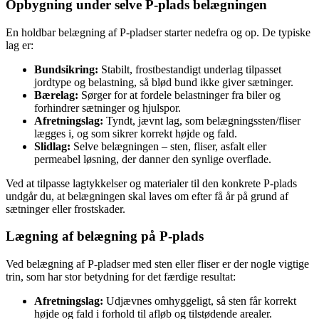
Opbygning under selve P-plads belægningen
En holdbar belægning af P-pladser starter nedefra og op. De typiske
lag er:
Bundsikring:
Stabilt, frostbestandigt underlag tilpasset
jordtype og belastning, så blød bund ikke giver sætninger.
Bærelag:
Sørger for at fordele belastninger fra biler og
forhindrer sætninger og hjulspor.
Afretningslag:
Tyndt, jævnt lag, som belægningssten/fliser
lægges i, og som sikrer korrekt højde og fald.
Slidlag:
Selve belægningen – sten, fliser, asfalt eller
permeabel løsning, der danner den synlige overflade.
Ved at tilpasse lagtykkelser og materialer til den konkrete P-plads
undgår du, at belægningen skal laves om efter få år på grund af
sætninger eller frostskader.
Lægning af belægning på P-plads
Ved belægning af P-pladser med sten eller fliser er der nogle vigtige
trin, som har stor betydning for det færdige resultat:
Afretningslag:
Udjævnes omhyggeligt, så sten får korrekt
højde og fald i forhold til afløb og tilstødende arealer.