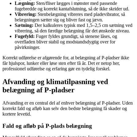
Lægning:
Sten/fliser lægges i mønster med passende
fugebredde og korrekt kantafslutning, så de ikke skrider ud.
Vibrering:
Stenbelægning vibreres med pladevibrator, så
belægningen sætter sig og bliver fast og jævn.
Sætning:
Der kalkuleres typisk med 1,5–2,5 cm sætning ved
vibrering, så den færdige belægning får det ønskede niveau.
Fugefyld:
Fuger fyldes grundigt, så stenene låses, og
overfladen bliver stabil og modstandsdygtig over for
påvirkninger.
Korrekt udførelse er afgørende for, at belægning af P-pladser ikke
får hjulspor, lunker eller løse sten efter få år. Det er netop her,
professionel udførelse og erfaring gør en tydelig forskel.
Afvanding og klimatilpasning ved
belægning af P-pladser
Afvanding er en central del af enhver belægning af P-pladser. Uden
korrekt fald og afløb kan selv den bedste belægning få skader og
kortere levetid.
Fald og afløb på P-plads belægning