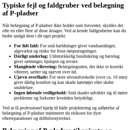
Typiske fejl og faldgruber ved belægning
af P-pladser
Når belægning af P-pladser ikke holder som forventet, skyldes det
ofte en eller flere af disse årsager. Ved at kende faldgruberne kan du
bedre undgå dem i dit eget projekt:
For lidt fald:
For små hældninger giver vandsamlinger,
algevækst og risiko for frost-/tøsprængninger.
Dårligt underlag:
Utilstrækkelig bundsikring og bærelag
giver sætninger, hjulspor og revner.
Manglende vibrering:
Belægningssten, der ikke er korrekt
vibreret, sætter sig ujævnt over tid.
Ujævn overflade:
For store niveauforskelle (over ca. 10 mm)
giver dårlig komfort og kan skade køretøjer eller skabe
snublefare.
Ingen løbende vedligehold:
Små skader udvikler sig til større
problemer og forkorter levetiden betydeligt.
Ved at få professionel hjælp til både projektering og udførelse af
belægning af P-pladser minimerer du risikoen for dyre
efterreparationer og driftsforstyrrelser.