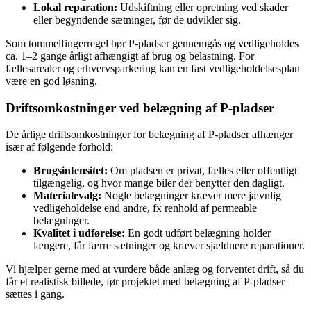
Lokal reparation:
Udskiftning eller opretning ved skader
eller begyndende sætninger, før de udvikler sig.
Som tommelfingerregel bør P-pladser gennemgås og vedligeholdes
ca. 1–2 gange årligt afhængigt af brug og belastning. For
fællesarealer og erhvervsparkering kan en fast vedligeholdelsesplan
være en god løsning.
Driftsomkostninger ved belægning af P-pladser
De årlige driftsomkostninger for belægning af P-pladser afhænger
især af følgende forhold:
Brugsintensitet:
Om pladsen er privat, fælles eller offentligt
tilgængelig, og hvor mange biler der benytter den dagligt.
Materialevalg:
Nogle belægninger kræver mere jævnlig
vedligeholdelse end andre, fx renhold af permeable
belægninger.
Kvalitet i udførelse:
En godt udført belægning holder
længere, får færre sætninger og kræver sjældnere reparationer.
Vi hjælper gerne med at vurdere både anlæg og forventet drift, så du
får et realistisk billede, før projektet med belægning af P-pladser
sættes i gang.