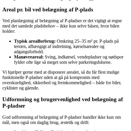
Areal pr. bil ved belægning af P-plads
Ved planlægning af belægning af P-pladser er det vigtigt at regne
med det samlede pladsbehov – ikke kun selve båsen, hvor bilen
holder:
Typisk arealforbrug:
Omkring 25–35 m² pr. P-plads på
terræn, afhængigt af indretning, kørselsarealer og
adgangsforhold.
Manøvreareal:
Sving, indkørsel, vendepladser og nødspor
fylder ofte lige så meget som selve parkeringsbåsene.
Vi hjælper gerne med at disponere arealet, så du får flest mulige
funktionelle P-pladser uden at gå på kompromis med
overskuelighed, sikkerhed og fremkommelighed – både for biler,
cyklister og gående.
Udformning og brugervenlighed ved belægning af
P-pladser
God udformning af belægning af P-pladser handler ikke kun om
mål, men også om daglig brug, æstetik og drift: