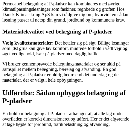
Permeabel belægning af P-pladser kan kombineres med øvrige
klimatilpasningsløsninger som faskiner, regnbede og grøfter. Hos
Dansk Klimasikring ApS kan vi rådgive dig om, hvorvidt en sådan
løsning passer til netop din grund, jordbund og kommunens krav.
Materialekvalitet ved belægning af P-pladser
Vælg kvalitetsmaterialer:
Det betaler sig på sigt. Billige løsninger
som løst grus kan give lav komfort, mudrede forhold i vådt vejr og
øget vedligehold, især på pladser med daglig trafik.
Vi bruger gennemprøvede belægningsmaterialer og ser altid på
samspillet mellem belægning, bærelag og afvanding. En god
belægning af P-pladser er aldrig bedre end det underlag og de
materialer, der er valgt i hele opbygningen.
Udførelse: Sådan opbygges belægning af
P-pladser
En holdbar belægning af P-pladser afhænger af, at alle lag under
overfladen er korrekt dimensioneret og udført. Her er det afgørende
at tage højde for jordbund, trafikbelastning og afvanding.