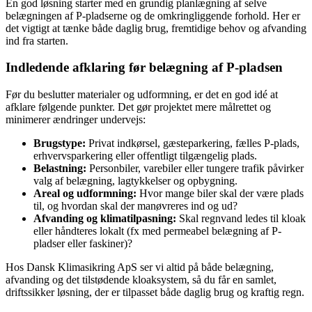
En god løsning starter med en grundig planlægning af selve
belægningen af P-pladserne og de omkringliggende forhold. Her er
det vigtigt at tænke både daglig brug, fremtidige behov og afvanding
ind fra starten.
Indledende afklaring før belægning af P-pladsen
Før du beslutter materialer og udformning, er det en god idé at
afklare følgende punkter. Det gør projektet mere målrettet og
minimerer ændringer undervejs:
Brugstype:
Privat indkørsel, gæsteparkering, fælles P-plads,
erhvervsparkering eller offentligt tilgængelig plads.
Belastning:
Personbiler, varebiler eller tungere trafik påvirker
valg af belægning, lagtykkelser og opbygning.
Areal og udformning:
Hvor mange biler skal der være plads
til, og hvordan skal der manøvreres ind og ud?
Afvanding og klimatilpasning:
Skal regnvand ledes til kloak
eller håndteres lokalt (fx med permeabel belægning af P-
pladser eller faskiner)?
Hos Dansk Klimasikring ApS ser vi altid på både belægning,
afvanding og det tilstødende kloaksystem, så du får en samlet,
driftssikker løsning, der er tilpasset både daglig brug og kraftig regn.