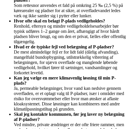
pladser?
Som rettesnor anvendes et fald på omkring 25 ‰ (2,5 %) på
kørearealer og pladser for at sikre, at overfladevandet ledes
væk og ikke samler sig i pytter eller lunker.
Hvor ofte skal en belagt P-plads vedligeholdes?
Renhold, eftersyn og mindre vedligeholdelsesarbejder bør
typisk udføres 1–2 gange om året, afhængigt af hvor hårdt
pladsen bliver brugt, og om den er privat, fælles eller offentlig
tilgængelig.
Hvad er de typiske fejl ved belægning af P-pladser?
De mest almindelige fejl er for lidt fald (dårlig afvanding),
mangelfuld bundopbygning, utilstrækkelig vibrering af
belægningen, for ujævn overflade og manglende løbende
vedligehold, hvilket fører til sætninger, vandsamlinger og
forkortet levetid.
Kan jeg vælge en mere klimavenlig løsning til min P-
plads?
Ja, permeable belægninger, hvor vand kan nedsive gennem
overfladen, er et oplagt valg til P-pladser, især i områder med
risiko for oversvømmelser eller hvor man ønsker at aflaste
kloaksystemet. Disse løsninger kan kombineres med andre
klimatilpasningstiltag på grunden.
Skal jeg kontakte kommunen, før jeg laver ny belægning
af P-pladser?
Ved mindre, private ændringer er der ofte friere rammer, men