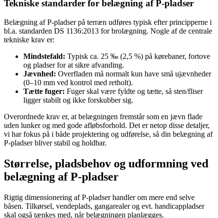
Tekniske standarder for belægning af P-pladser
Belægning af P-pladser på terræn udføres typisk efter principperne i
bl.a. standarden DS 1136:2013 for brolægning. Nogle af de centrale
tekniske krav er:
Mindstefald:
Typisk ca. 25 ‰ (2,5 %) på kørebaner, fortove
og pladser for at sikre afvanding.
Jævnhed:
Overfladen må normalt kun have små ujævnheder
(0–10 mm ved kontrol med retholt).
Tætte fuger:
Fuger skal være fyldte og tætte, så sten/fliser
ligger stabilt og ikke forskubber sig.
Overordnede krav er, at belægningen fremstår som en jævn flade
uden lunker og med gode afløbsforhold. Det er netop disse detaljer,
vi har fokus på i både projektering og udførelse, så din belægning af
P-pladser bliver stabil og holdbar.
Størrelse, pladsbehov og udformning ved
belægning af P-pladser
Rigtig dimensionering af P-pladser handler om mere end selve
båsen. Tilkørsel, vendeplads, gangarealer og evt. handicappladser
skal også tænkes med, når belægningen planlægges.