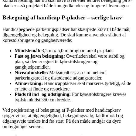
konkret løsning, når du skal have lavet eller ændret belægning på P-
pladser – så projektet både kan godkendes og fungere i hverdagen.
Belægning af handicap P-pladser – særlige krav
Handicapegnede parkeringspladser har skærpede krav til både mål,
tilgængelighed og belægning. De skal kunne anvendes sikkert af
kørestolsbrugere og gangbesværede:
Mindstemål:
3,5 m x 5,0 m brugbart areal pr. plads.
Fast og jævn belægning:
Overfladen skal være stabil og
plan, så den er egnet til kørestolsbrugere og
ganghjælpemidler.
Niveauforskelle:
Maksimalt ca. 2,5 cm mellem
parkeringsareal og tilstødende adgangsarealer.
Afmærkning:
Handicappladser skal markeres tydeligt, så de
er lette at finde og respektere.
Plads til ind- og udstigning:
For kørestolsbrugere kræves
typisk mindst 350 cm bredde.
Ved projektering af belægning af P-pladser med handicapkrav
sørger vi for, at tilgængelighed, belægningsvalg, faldforhold og
adgangsveje tænkes ind fra start. På den måde undgår du dyre
ombygninger senere.