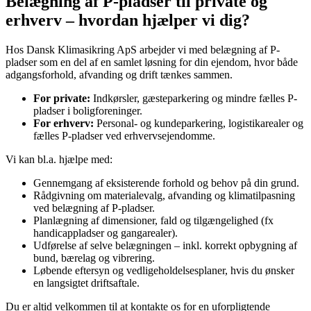
Belægning af P-pladser til private og
erhverv – hvordan hjælper vi dig?
Hos Dansk Klimasikring ApS arbejder vi med belægning af P-
pladser som en del af en samlet løsning for din ejendom, hvor både
adgangsforhold, afvanding og drift tænkes sammen.
For private:
Indkørsler, gæsteparkering og mindre fælles P-
pladser i boligforeninger.
For erhverv:
Personal- og kundeparkering, logistikarealer og
fælles P-pladser ved erhvervsejendomme.
Vi kan bl.a. hjælpe med:
Gennemgang af eksisterende forhold og behov på din grund.
Rådgivning om materialevalg, afvanding og klimatilpasning
ved belægning af P-pladser.
Planlægning af dimensioner, fald og tilgængelighed (fx
handicappladser og gangarealer).
Udførelse af selve belægningen – inkl. korrekt opbygning af
bund, bærelag og vibrering.
Løbende eftersyn og vedligeholdelsesplaner, hvis du ønsker
en langsigtet driftsaftale.
Du er altid velkommen til at kontakte os for en uforpligtende