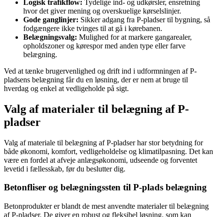
Logisk trafikflow:
Tydelige ind- og udkørsler, ensretning
hvor det giver mening og overskuelige kørselslinjer.
Gode ganglinjer:
Sikker adgang fra P-pladser til bygning, så
fodgængere ikke tvinges til at gå i kørebanen.
Belægningsvalg:
Mulighed for at markere gangarealer,
opholdszoner og kørespor med anden type eller farve
belægning.
Ved at tænke brugervenlighed og drift ind i udformningen af P-
pladsens belægning får du en løsning, der er nem at bruge til
hverdag og enkel at vedligeholde på sigt.
Valg af materialer til belægning af P-
pladser
Valg af materiale til belægning af P-pladser har stor betydning for
både økonomi, komfort, vedligeholdelse og klimatilpasning. Det kan
være en fordel at afveje anlægsøkonomi, udseende og forventet
levetid i fællesskab, før du beslutter dig.
Betonfliser og belægningssten til P-plads belægning
Betonprodukter er blandt de mest anvendte materialer til belægning
af P-pladser. De giver en robust og fleksibel løsning, som kan