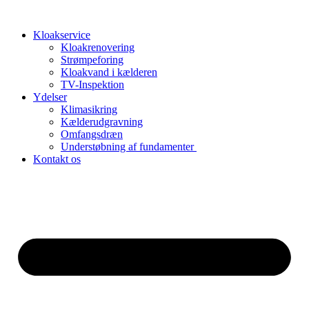
Videre
til
Kloakservice
indhold
Kloakrenovering
Strømpeforing
Kloakvand i kælderen
TV-Inspektion
Ydelser
Klimasikring
Kælderudgravning
Omfangsdræn
Understøbning af fundamenter
Kontakt os