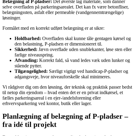
Belægning af P-pladser:
Det øverste lag materiale, som danner
selve overfladen på parkeringsarealet. Det kan fx være betonfliser,
belægningssten, asfalt eller permeable (vandgennemtrængelige)
løsninger.
Formålet med en korrekt udført belægning er at sikre:
Holdbarhed:
Overfladen skal kunne tåle gentagen kørsel og
den belastning, P-pladsen er dimensioneret til.
Sikkerhed:
Jævn overflade uden snublekanter, løse sten eller
farlige niveauspring.
Afvanding:
Korrekt fald, så vand ledes væk uden lunker og
stående pytter.
Tilgængelighed:
Særligt vigtigt ved handicap-P-pladser og
adgangsveje, hvor niveauforskelle skal minimeres.
Vi rådgiver dig om den løsning, der teknisk og praktisk passer bedst
til netop din ejendom – hvad enten det er en privat indkørsel, et
fælles parkeringsareal i en ejer-/andelsforening eller
erhvervsparkering ved kontor, butik eller lager.
Planlægning af belægning af P-pladser –
fra idé til projekt